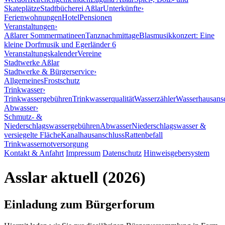
Skateplätze
Stadtbücherei Aßlar
Unterkünfte
›
Ferienwohnungen
Hotel
Pensionen
Veranstaltungen
›
Aßlarer Sommermatineen
Tanznachmittage
Blasmusikkonzert: Eine
kleine Dorfmusik und Egerländer 6
Veranstaltungskalender
Vereine
Stadtwerke Aßlar
Stadtwerke & Bürgerservice
›
Allgemeines
Frostschutz
Trinkwasser
›
Trinkwassergebühren
Trinkwasserqualität
Wasserzähler
Wasserhausans
Abwasser
›
Schmutz- &
Niederschlagswassergebühren
Abwasser
Niederschlagswasser &
versiegelte Fläche
Kanalhausanschluss
Rattenbefall
Trinkwassernotversorgung
Kontakt & Anfahrt
Impressum
Datenschutz
Hinweisgebersystem
Asslar aktuell (2026)
Einladung zum Bürgerforum