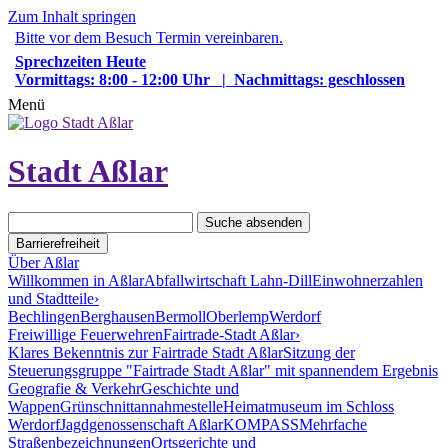
Zum Inhalt springen
Bitte vor dem Besuch Termin vereinbaren.
Sprechzeiten Heute
Vormittags: 8:00 - 12:00 Uhr | Nachmittags: geschlossen
Menü
Stadt Aßlar
Suche absenden
Barrierefreiheit
Über Aßlar
Willkommen in Aßlar
Abfallwirtschaft Lahn-Dill
Einwohnerzahlen
und Stadtteile
›
Bechlingen
Berghausen
Bermoll
Oberlemp
Werdorf
Freiwillige Feuerwehren
Fairtrade-Stadt Aßlar
›
Klares Bekenntnis zur Fairtrade Stadt Aßlar
Sitzung der
Steuerungsgruppe "Fairtrade Stadt Aßlar" mit spannendem Ergebnis
Geografie & Verkehr
Geschichte und
Wappen
Grünschnittannahmestelle
Heimatmuseum im Schloss
Werdorf
Jagdgenossenschaft Aßlar
KOMPASS
Mehrfache
Straßenbezeichnungen
Ortsgerichte und