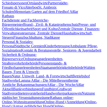
Schiedspersonen
Ortslandwirte
Partnerstädte
›
Fossato di Vico
Jüterbog
St. Ambroix
Schulen
Memoriam Garten auf dem Friedhof Aßlar
Rathaus
Fachdienste und Fachbereiche
›
Bürgermeister
Brand-, Zivil- & Katastrophenschutz
Presse- und
Öffentlichkeitsarbeit
Sport und Kultur
Zentrale Dienste, Finanzen
›
Verwaltungssteuerung, Zentrale Dienste
Haushaltswirtschaft,
Steuern
Finanzbuchhaltung, Stadtkasse
Personal & Soziales
›
Personal
Städtische Gremien
Kinderbetreuung
Ambulante Pflege,
Sozialstation
Kontakt & Beratungsstelle, Senioren- & Jugendarbeit
Sicherheit & Ordnung
›
Bürgerservice
Ordnungsangelegenheiten,
Straßenverkehrsbehörde
Personenstands- &
Friedhofsangelegenheiten
Staatsangehörigkeitsbehörde
Wahlen
Bauen, Forst & Umwelt
›
Bauen
Natur, Umwelt, Land- & Forstwirtschaft
Betriebshof
Stadtwerke
Laguna Aßlar - Die Mittelhessentherme
Amtliche Bekanntmachungen
Aßlar - Die Woche
Aßlar
Aktuell
Bankverbindungen
Fundbüro
Grußwort
Stadtverordnetenvorsteherin
Handwerkerparkausweis
Nutzung
städtischer Veranstaltungsräume
Rathaus online
›
Online-Wohnsitzanmeldung
Online-Hund (Anmeldung)
Online-
Hund (Antrag gefährlicher Hund)
Online-