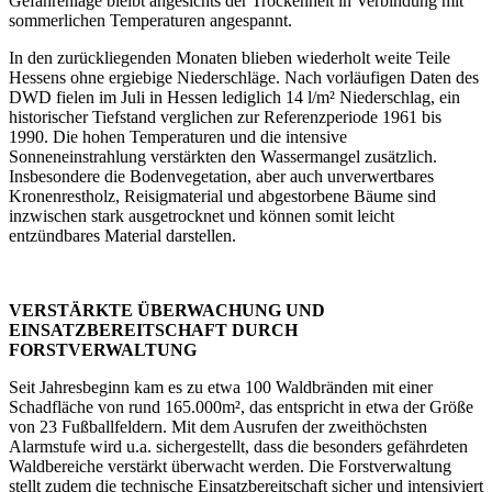
Gefahrenlage bleibt angesichts der Trockenheit in Verbindung mit
sommerlichen Temperaturen angespannt.
In den zurückliegenden Monaten blieben wiederholt weite Teile
Hessens ohne ergiebige Niederschläge. Nach vorläufigen Daten des
DWD fielen im Juli in Hessen lediglich 14 l/m² Niederschlag, ein
historischer Tiefstand verglichen zur Referenzperiode 1961 bis
1990. Die hohen Temperaturen und die intensive
Sonneneinstrahlung verstärkten den Wassermangel zusätzlich.
Insbesondere die Bodenvegetation, aber auch unverwertbares
Kronenrestholz, Reisigmaterial und abgestorbene Bäume sind
inzwischen stark ausgetrocknet und können somit leicht
entzündbares Material darstellen.
VERSTÄRKTE ÜBERWACHUNG UND
EINSATZBEREITSCHAFT DURCH
FORSTVERWALTUNG
Seit Jahresbeginn kam es zu etwa 100 Waldbränden mit einer
Schadfläche von rund 165.000m², das entspricht in etwa der Größe
von 23 Fußballfeldern. Mit dem Ausrufen der zweithöchsten
Alarmstufe wird u.a. sichergestellt, dass die besonders gefährdeten
Waldbereiche verstärkt überwacht werden. Die Forstverwaltung
stellt zudem die technische Einsatzbereitschaft sicher und intensiviert