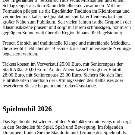
Die „Egerländer 6“ setzen sich aus sechs Musikanten und einem
Schlagzeuger aus dem Raum Mittelhessen zusammen. Mit ihrer
Formation pflegen sie die Egerländer Tradition im Kleinformat und
verbinden musikalische Qualität mit spürbarer Leidenschaft und
großer Nähe zum Publikum. Seit vielen Jahren ist die Gruppe in der
Blasmusikszene präsent und sorgt mit ihrem schmissigen, böhmisch
geprägten Sound weit über die Region hinaus für Begeisterung.
Freuen Sie sich auf traditionelle Klänge und mitreißende Melodien,
die sowohl Liebhaber der Blasmusik als auch interessierte Neulinge
begeistern werden.
Tickets kosten im Vorverkauf 25,00 Euro, mit Seniorenpass der
Stadt Aßlar 20,00 Euro. An der Abendkasse beträgt der Eintritt
28,00 Euro, mit Seniorenpass 23,00 Euro. Sichern Sie sich Ihre
Eintrittskarten innerhalb der Öffnungszeiten des Rathauses oder
reservieren Sie sie bequem unter ticket@asslar.de.
Spielmobil 2026
Das Spielmobil ist wieder auf den Spielplätzen unterwegs und sorgt
in den Stadtteilen für Spiel, Spaß und Bewegung. Im folgenden
Dokument finden Sie die Standorte und Termine des Spielmobils.