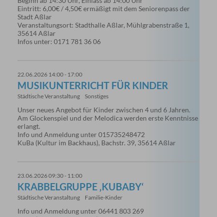
Beginn ab 14:30 Uhr, Einlass ab 14:00 Uhr
Eintritt: 6,00€ / 4,50€ ermäßigt mit dem Seniorenpass der
Stadt Aßlar
Veranstaltungsort: Stadthalle Aßlar, Mühlgrabenstraße 1,
35614 Aßlar
Infos unter: 0171 781 36 06
22.06.2026 14:00 - 17:00
MUSIKUNTERRICHT FÜR KINDER
Städtische Veranstaltung
Sonstiges
Unser neues Angebot für Kinder zwischen 4 und 6 Jahren.
Am Glockenspiel und der Melodica werden erste Kenntnisse
erlangt.
Info und Anmeldung unter 015735248472
KuBa (Kultur im Backhaus), Bachstr. 39, 35614 Aßlar
23.06.2026 09:30 - 11:00
KRABBELGRUPPE ‚KUBABY‘
Städtische Veranstaltung
Familie-Kinder
Info und Anmeldung unter 06441 803 269