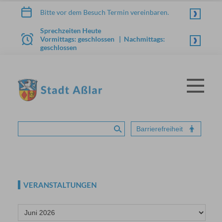
Zum Inhalt springen
Bitte vor dem Besuch Termin vereinbaren.
Sprechzeiten Heute
Vormittags: geschlossen | Nachmittags:
geschlossen
Menü
STADT ASSLAR
Barrierefreiheit
Suche absenden
VERANSTALTUNGEN