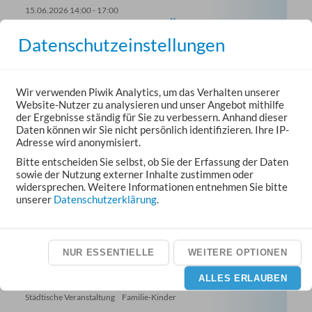
15.06.2026 14:00 - 17:00
MUSIKUNTERRICHT FÜR KINDER
Datenschutzeinstellungen
Städtische Veranstaltung
Sonstiges
Unser neues Angebot für Kinder zwischen 4 und 6 Jahren.
Am Glockenspiel und der Melodica werden erste Kenntnisse
erlangt.
Wir verwenden Piwik Analytics, um das Verhalten unserer
Info und Anmeldung unter 015735248472
Website-Nutzer zu analysieren und unser Angebot mithilfe
KuBa (Kultur im Backhaus), Bachstr. 39, 35614 Aßlar
der Ergebnisse ständig für Sie zu verbessern. Anhand dieser
Daten können wir Sie nicht persönlich identifizieren. Ihre IP-
Adresse wird anonymisiert.
16.06.2026 09:30 - 11:00
Bitte entscheiden Sie selbst, ob Sie der Erfassung der Daten
KRABBELGRUPPE ‚KUBABY‘
sowie der Nutzung externer Inhalte zustimmen oder
widersprechen. Weitere Informationen entnehmen Sie bitte
Städtische Veranstaltung
Familie-Kinder
unserer
Datenschutzerklärung
.
Info und Anmeldung unter 06441 803 269
KuBa (Kultur im Backhaus), Bachstr. 39, 35614 Aßlar
NUR ESSENTIELLE
WEITERE OPTIONEN
16.06.2026 15:15 - 18:30
ALLES ERLAUBEN
EARLY BIRDS
Städtische Veranstaltung
Familie-Kinder