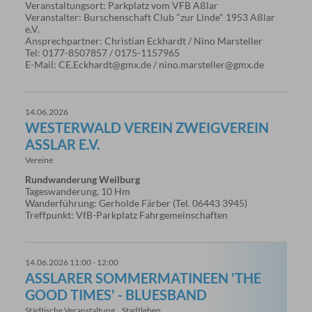
Veranstaltungsort: Parkplatz vom VFB Aßlar
Veranstalter: Burschenschaft Club "zur Linde" 1953 Aßlar
e.V.
Ansprechpartner: Christian Eckhardt / Nino Marsteller
Tel: 0177-8507857 / 0175-1157965
E-Mail: CE.Eckhardt@gmx.de / nino.marsteller@gmx.de
14.06.2026
WESTERWALD VEREIN ZWEIGVEREIN
ASSLAR E.V.
Vereine
Rundwanderung Weilburg
Tageswanderung, 10 Hm
Wanderführung: Gerholde Färber (Tel. 06443 3945)
Treffpunkt: VfB-Parkplatz Fahrgemeinschaften
14.06.2026 11:00 - 12:00
ASSLARER SOMMERMATINEEN 'THE G
OOD TIMES' - BLUESBAND
Städtische Veranstaltung
Stadtleben