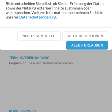
Bitte entscheiden Sie selbst, ob Sie der Erfassung der Daten
RATHAUS ONLINE
sowie der Nutzung externer Inhalte zustimmen oder
Formulare & digitale Leistungen
widersprechen. Weitere Informationen entnehmen Sie bitte
unserer
Datenschutzerklärung
.
NUR ESSENTIELLE
WEITERE OPTIONEN
ALLES ERLAUBEN
TERMINVEREINBARUNG
Bequem online einen Termin vereinbaren
BÜRGERSERVICE