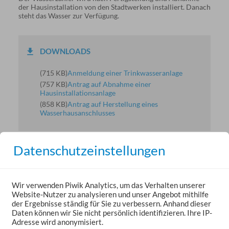
der Hausinstallation von den Stadtwerken installiert. Danach
steht das Wasser zur Verfügung.
DOWNLOADS
(715 KB)
Anmeldung einer Trinkwasseranlage
(757 KB)
Antrag auf Abnahme einer
Hausinstallationsanlage
(858 KB)
Antrag auf Herstellung eines
Wasserhausanschlusses
Datenschutzeinstellungen
Wir verwenden Piwik Analytics, um das Verhalten unserer
Website-Nutzer zu analysieren und unser Angebot mithilfe
der Ergebnisse ständig für Sie zu verbessern. Anhand dieser
Daten können wir Sie nicht persönlich identifizieren. Ihre IP-
Adresse wird anonymisiert.