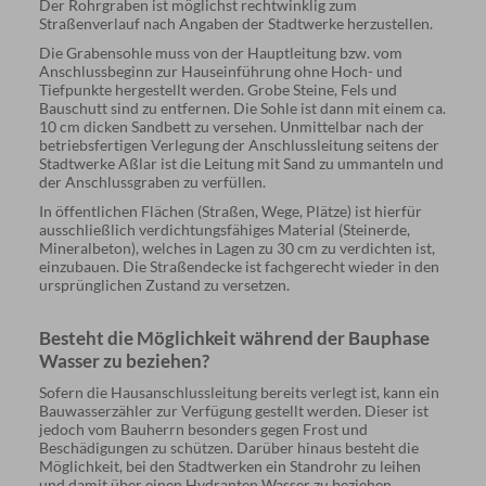
Der Rohrgraben ist möglichst rechtwinklig zum
Straßenverlauf nach Angaben der Stadtwerke herzustellen.
Die Grabensohle muss von der Hauptleitung bzw. vom
Anschlussbeginn zur Hauseinführung ohne Hoch- und
Tiefpunkte hergestellt werden. Grobe Steine, Fels und
Bauschutt sind zu entfernen. Die Sohle ist dann mit einem ca.
10 cm dicken Sandbett zu versehen. Unmittelbar nach der
betriebsfertigen Verlegung der Anschlussleitung seitens der
Stadtwerke Aßlar ist die Leitung mit Sand zu ummanteln und
der Anschlussgraben zu verfüllen.
In öffentlichen Flächen (Straßen, Wege, Plätze) ist hierfür
ausschließlich verdichtungsfähiges Material (Steinerde,
Mineralbeton), welches in Lagen zu 30 cm zu verdichten ist,
einzubauen. Die Straßendecke ist fachgerecht wieder in den
ursprünglichen Zustand zu versetzen.
Besteht die Möglichkeit während der Bauphase
Wasser zu beziehen?
Sofern die Hausanschlussleitung bereits verlegt ist, kann ein
Bauwasserzähler zur Verfügung gestellt werden. Dieser ist
jedoch vom Bauherrn besonders gegen Frost und
Beschädigungen zu schützen. Darüber hinaus besteht die
Möglichkeit, bei den Stadtwerken ein Standrohr zu leihen
und damit über einen Hydranten Wasser zu beziehen.