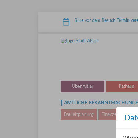
Zum Inhalt springen
Bitte vor dem Besuch Termin vere
STADT ASSLAR
Über Aßlar
Rathaus
AMTLICHE BEKANNTMACHUNG
Bauleitplanung
Finanzen
Satz
Dat