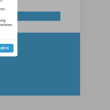
zu
ren.
zung
tnehmen
UBEN