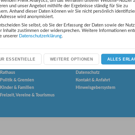
wenden Piwik Analytics, um das Verhalten unserer Website-Nutzer 
IND MOMENTAN KEINE ARTIKEL VORHANDEN
eren und unser Angebot mithilfe der Ergebnisse ständig für Sie zu
ern. Anhand dieser Daten können wir Sie nicht persönlich identifizie
-Adresse wird anonymisiert.
Alle amtlichen Bekanntmachungen anzeigen
ntscheiden Sie selbst, ob Sie der Erfassung der Daten sowie der Nut
er Inhalte zustimmen oder widersprechen. Weitere Informationen en
te unserer
Datenschutzerklärung
.
Links:
UR ESSENTIELLE
WEITERE OPTIONEN
ALLES ERLA
Über Asslar
Impressum
Rathaus
Datenschutz
Politik & Gremien
Kontakt & Anfahrt
Kinder & Familien
Hinweisgebersystem
Freizeit, Vereine & Tourismus