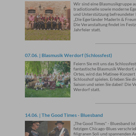
Wir sind eine Blasmusikgruppe a
tradiotionelle sowie moderne Eg
und Unterstützung befreundeter M
„Die Egerländer Maderln & Freun
Die Veranstaltung findet im Fes
Jahrfeier statt.
07.06. | Blasmusik Werdorf (Schlossfest)
Feiern Sie mit uns das Schlossfes
fantastische Blasmusik Werdorf, 
Ortes, wird das Matinee-Konzert 
Schlosshof spielen. Erleben Sie d
Saison und seien Sie dabei! Die V
Werdorf statt.
14.06. | The Good Times - Bluesband
„The Good Times" - Bluesband ist 
fetzigen Chicago-Blues verschri
filigranen Soli und spannenden A