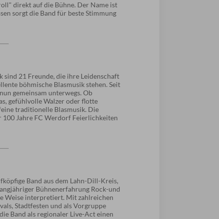
oll" direkt auf die Bühne. Der Name ist
en sorgt die Band für beste Stimmung
sind 21 Freunde, die ihre Leidenschaft
llente böhmische Blasmusik stehen. Seit
ie nun gemeinsam unterwegs. Ob
, gefühlvolle Walzer oder flotte
feine traditionelle Blasmusik. Die
 100 Jahre FC Werdorf Feierlichkeiten
nfköpfige Band aus dem Lahn-Dill-Kreis,
 langjähriger Bühnenerfahrung Rock-und
ne Weise interpretiert. Mit zahlreichen
ivals, Stadtfesten und als Vorgruppe
 die Band als regionaler Live-Act einen