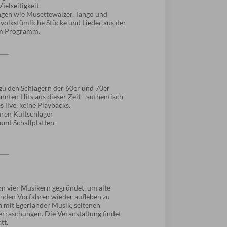
ielseitigkeit.
gen wie Musettewalzer, Tango und
volkstümliche Stücke und Lieder aus der
im Programm.
zu den Schlagern der 60er und 70er
nnten Hits aus dieser Zeit - authentisch
s live, keine Playbacks.
hren Kultschlager
und Schallplatten-
n vier Musikern gegründet, um alte
nden Vorfahren wieder aufleben zu
n mit Egerländer Musik, seltenen
berraschungen. Die Veranstaltung findet
tt.