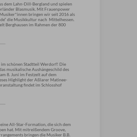
us dem Lahn-Dill-Bergland und spielen
erländer Blasmusik. Mit Frauenpower
usiker*innen bringen wir seit 2016 als
de“ die Musikkultur nach Mittelhessen.
tzelt Berghausen im Rahmen der 800
t im schönen Stadtteil Werdorf! Die
das musikalische Aushängeschild des
am 8. Juni im Festzelt auf dem
ieses Highlight der Aßlarer Matinee-
eranstaltung findet im Schlosshof
eine All-Star-Formation, die sich dem
eben hat. Mit mitreißendem Groove,
rrangements bringen die Musiker B.B.