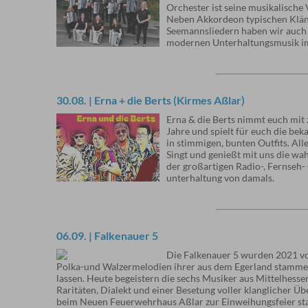
Orchester ist seine musikalische V
Neben Akkordeon typischen Klän
Seemannsliedern haben wir auch 
modernen Unterhaltungsmusik 
30.08. | Erna + die Berts (Kirmes Aßlar)
Erna & die Berts nimmt euch mit 
Jahre und spielt für euch die beka
in stimmigen, bunten Outfits. Alle
Singt und genießt mit uns die wa
der großartigen Radio-, Fernseh- 
unterhaltung von damals.
06.09. | Falkenauer 5
Die Falkenauer 5 wurden 2021 vo
Polka-und Walzermelodien ihrer aus dem Egerland stamme
lassen. Heute begeistern die sechs Musiker aus Mittelhesse
Raritäten, Dialekt und einer Besetung voller klanglicher Ü
beim Neuen Feuerwehrhaus Aßlar zur Einweihungsfeier sta