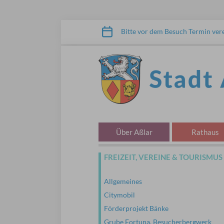
Zum Inhalt springen
Bitte vor dem Besuch Termin ver
STADT ASSLAR
Über Aßlar
Rathaus
FREIZEIT, VEREINE & TOURISMUS
Allgemeines
Citymobil
Förderprojekt Bänke
Grube Fortuna, Besucherbergwerk