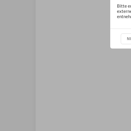
Bitte e
extern
entneh
N