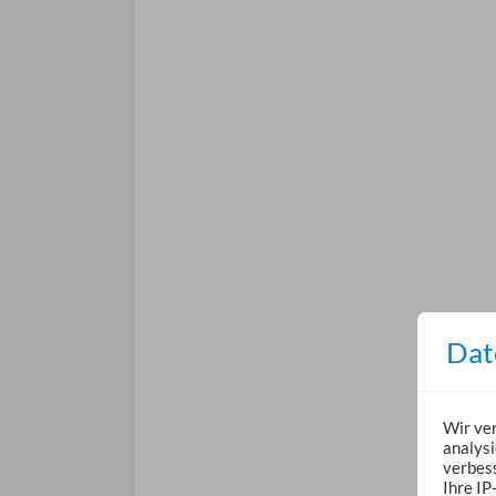
Dat
Wir ve
analysi
verbess
Ihre IP