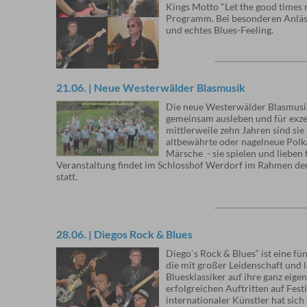
Kings Motto "Let the good times r
Programm. Bei besonderen Anläss
und echtes Blues-Feeling.
21.06. | Neue Westerwälder Blasmusik
Die neue Westerwälder Blasmusik 
gemeinsam ausleben und für exze
mittlerweile zehn Jahren sind s
altbewährte oder nagelneue Polkas
Märsche - sie spielen und lieben 
Veranstaltung findet im Schlosshof Werdorf im Rahmen der
statt.
28.06. | Diegos Rock & Blues
Diego`s Rock & Blues“ ist eine fü
die mit großer Leidenschaft und
Bluesklassiker auf ihre ganz eige
erfolgreichen Auftritten auf Fest
internationaler Künstler hat sich