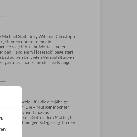
 Michael Steih, Jörg Will und Christoph
0 gefunden und seitdem die
neue Ära geführt. Ihr Motto „Immer
er oah Hand emm Hosesack“ begeistert
e BsB sorgen bei vielen Veranstaltungen
 zeigen, dass man zu modernen Klängen
hat sich speziell für die diesjährige
engefunden. Die 4 Musiker möchten
 in verschiedenen Tanz-und
nderes anbieten. Getreu dem Motto „1
zu
s auf dem 4-stimmigen Satzgesang. Freuen
erlebnis.
ren.