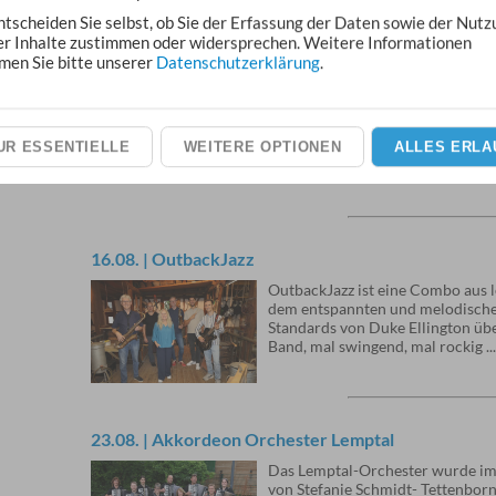
ntscheiden Sie selbst, ob Sie der Erfassung der Daten sowie der Nutz
er Inhalte zustimmen oder widersprechen. Weitere Informationen
09.08. | Blasorchester Schwalbach
men Sie bitte unserer
Datenschutzerklärung
.
Das Blasorchester der Freiwillig
über 50 Jahren und vereint heut
Schwalbach. Sein vielseitiges Rep
Blasmusik und konzertanten Werk
UR ESSENTIELLE
WEITERE OPTIONEN
ALLES ERLA
Musical-Arrangements.
16.08. | OutbackJazz
OutbackJazz ist eine Combo aus l
dem entspannten und melodischen
Standards von Duke Ellington übe
Band, mal swingend, mal rockig .
23.08. | Akkordeon Orchester Lemptal
Das Lemptal-Orchester wurde im 
von Stefanie Schmidt- Tettenborn