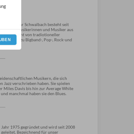
ung
en Feuerwehr Schwalbach besteht seit
e rund 40 Musikerinnen und Musiker aus
ertoire reicht von tradiotioneller
en bis hin zu Bigband-, Pop-, Rock-und
UBEN
eidenschaftlichen Musikern, die sich
 Jazz verschrieben haben. Sie spielen
r Miles Davis bis hin zur Average White
.. und manchmal haben sie den Blues.
Jahr 1975 gegründet und wird seit 2008
 geleitet. Bezeichnend für unser