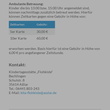
Ambulante Betreuung:
Kinder die bis 13:00 bzw. 15:00 Uhr angemeldet sind,
können nachmittags zusätzlich betreut werden. Hierfür
können Zeitkarten gegen eine Gebühr in Höhe von:
Zeitkarten:
Gebühr:
5er Karte
30,00 €
10er Karte
60,00 €
erworben werden. Basis hierfür ist eine Gebühr in Höhe von
6,00 € pro angefangener Zeitstunde.
Kontakt:
Kindertagesstätte „Flohkiste“
Bechlingen
Schulstr. 8
35614 Aßlar
Tel.: 06441 803-243
E-Mail:
kita-flohkiste@asslar.de