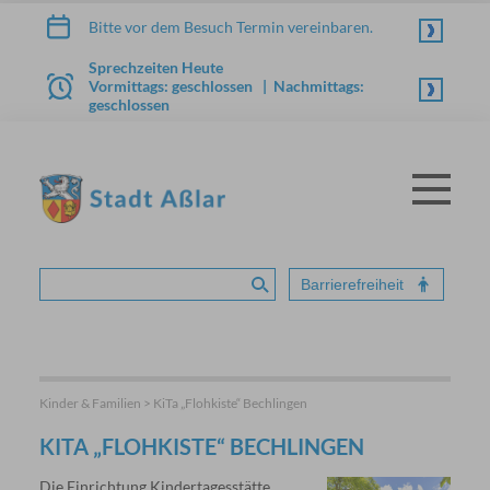
Zum Inhalt springen
Bitte vor dem Besuch Termin vereinbaren.
Sprechzeiten Heute
Vormittags: geschlossen | Nachmittags:
geschlossen
Menü
STADT ASSLAR
Barrierefreiheit
Suche absenden
Kinder & Familien > KiTa „Flohkiste“ Bechlingen
KITA „FLOHKISTE“ BECHLINGEN
Die Einrichtung Kindertagesstätte