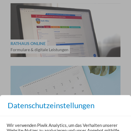
RATHAUS ONLINE
Formulare & digitale Leistungen
Datenschutzeinstellungen
TERMINVEREINBARUNG
Bequem online einen Termin vereinbaren
Wir verwenden Piwik Analytics, um das Verhalten unserer
Website-Nutzer zu analysieren und unser Angebot mithilfe