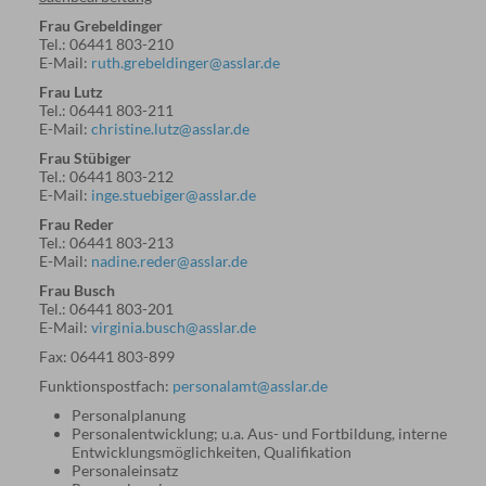
Frau Grebeldinger
Tel.: 06441 803-210
E-Mail:
ruth.grebeldinger@asslar.de
Frau Lutz
Tel.: 06441 803-211
E-Mail:
christine.lutz@asslar.de
Frau Stübiger
Tel.: 06441 803-212
E-Mail:
inge.stuebiger@asslar.de
Frau Reder
Tel.: 06441 803-213
E-Mail:
nadine.reder@asslar.de
Frau Busch
Tel.: 06441 803-201
E-Mail:
virginia.busch@asslar.de
Fax: 06441 803-899
Funktionspostfach:
personalamt@asslar.de
Personalplanung
Personalentwicklung; u.a. Aus- und Fortbildung, interne
Entwicklungsmöglichkeiten, Qualifikation
Personaleinsatz