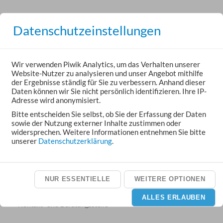
Datenschutzeinstellungen
Wir verwenden Piwik Analytics, um das Verhalten unserer
Website-Nutzer zu analysieren und unser Angebot mithilfe
der Ergebnisse ständig für Sie zu verbessern. Anhand dieser
KITAS, HORTE, KRIPPEN
Daten können wir Sie nicht persönlich identifizieren. Ihre IP-
in Aßlar und den Ortsteilen
Adresse wird anonymisiert.
Bitte entscheiden Sie selbst, ob Sie der Erfassung der Daten
sowie der Nutzung externer Inhalte zustimmen oder
widersprechen. Weitere Informationen entnehmen Sie bitte
unserer
Datenschutzerklärung
.
NUR ESSENTIELLE
WEITERE OPTIONEN
KONTAKT-ZENTRUM
ALLES ERLAUBEN
Kontakt- und Beratungsstelle