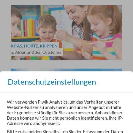
KITAS, HORTE, KRIPPEN
in Aßlar und den Ortsteilen
Datenschutzeinstellungen
Wir verwenden Piwik Analytics, um das Verhalten unserer
Website-Nutzer zu analysieren und unser Angebot mithilfe
KONTAKT-ZENTRUM
der Ergebnisse ständig für Sie zu verbessern. Anhand dieser
Kontakt- und Beratungsstelle
Daten können wir Sie nicht persönlich identifizieren. Ihre IP-
Adresse wird anonymisiert.
Bitte entscheiden Sie selbst, ob Sie der Erfassung der Daten