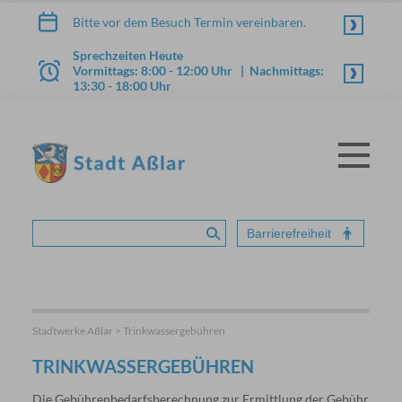
Zum Inhalt springen
Bitte vor dem Besuch Termin vereinbaren.
Sprechzeiten Heute
Vormittags: 8:00 - 12:00 Uhr | Nachmittags:
13:30 - 18:00 Uhr
Menü
STADT ASSLAR
Barrierefreiheit
Suche absenden
Stadtwerke Aßlar > Trinkwassergebühren
TRINKWASSERGEBÜHREN
Die Gebührenbedarfsberechnung zur Ermittlung der Gebühr