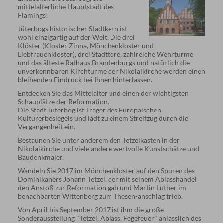
mittelalterliche Hauptstadt des
Flämings!
Jüterbogs historischer Stadtkern ist
wohl einzigartig auf der Welt. Die drei
Klöster (Kloster Zinna, Mönchenkloster und
Liebfrauenkloster), drei Stadttore, zahlreiche Wehrtürme
und das älteste Rathaus Brandenburgs und natürlich die
unverkennbaren Kirchtürme der Nikolaikirche werden einen
bleibenden Eindruck bei Ihnen hinterlassen.
Entdecken Sie das Mittelalter und einen der wichtigsten
Schauplätze der Reformation.
Die Stadt Jüterbog ist Träger des Europäischen
Kulturerbesiegels und lädt zu einem Streifzug durch die
Vergangenheit ein.
Bestaunen Sie unter anderem den Tetzelkasten in der
Nikolaikirche und viele andere wertvolle Kunstschätze und
Baudenkmäler.
Wandeln Sie 2017 im Mönchenkloster auf den Spuren des
Dominikaners Johann Tetzel, der mit seinem Ablasshandel
den Anstoß zur Reformation gab und Martin Luther im
benachbarten Wittenberg zum Thesen-anschlag trieb.
Von April bis September 2017 ist ihm die große
Sonderausstellung "Tetzel, Ablass, Fegefeuer" anlässlich des