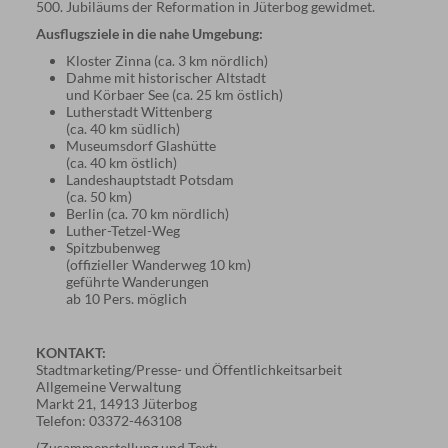
500. Jubiläums der Reformation in Jüterbog gewidmet.
Ausflugsziele in die nahe Umgebung:
Kloster Zinna (ca. 3 km nördlich)
Dahme mit historischer Altstadt
und Körbaer See (ca. 25 km östlich)
Lutherstadt Wittenberg
(ca. 40 km südlich)
Museumsdorf Glashütte
(ca. 40 km östlich)
Landeshauptstadt Potsdam
(ca. 50 km)
Berlin (ca. 70 km nördlich)
Luther-Tetzel-Weg
Spitzbubenweg
(offizieller Wanderweg 10 km)
geführte Wanderungen
ab 10 Pers. möglich
KONTAKT:
Stadtmarketing/Presse- und Öffentlichkeitsarbeit
Allgemeine Verwaltung
Markt 21, 14913 Jüterbog
Telefon: 03372-463108
(Zusammenstellung und Text: