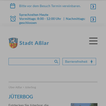
Zum Inhalt springen
Bitte vor dem Besuch Termin vereinbaren.
Sprechzeiten Heute
Vormittags: 8:00 - 12:00 Uhr | Nachmittags:
geschlossen
Menü
STADT ASSLAR
Barrierefreiheit
Suche absenden
Über Aßlar > Jüterbog
JÜTERBOG
Entdecken Sie Jüterbog, die