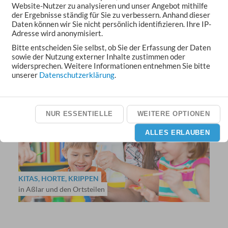
Website-Nutzer zu analysieren und unser Angebot mithilfe
der Ergebnisse ständig für Sie zu verbessern. Anhand dieser
Daten können wir Sie nicht persönlich identifizieren. Ihre IP-
Adresse wird anonymisiert.
Bitte entscheiden Sie selbst, ob Sie der Erfassung der Daten
sowie der Nutzung externer Inhalte zustimmen oder
widersprechen. Weitere Informationen entnehmen Sie bitte
VERANSTALTUNGEN
unserer
Datenschutzerklärung
.
Feste, Märkte, Konzerte und Theater
NUR ESSENTIELLE
WEITERE OPTIONEN
ALLES ERLAUBEN
KITAS, HORTE, KRIPPEN
in Aßlar und den Ortsteilen