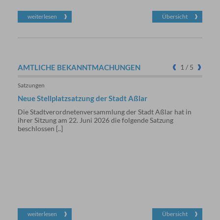
weiterlesen
Übersicht
we
AMTLICHE
BEKANNTMACHUNGEN
1
/ 5
Satzungen
Weite
Neue Stellplatzsatzung der Stadt Aßlar
Beka
Lieg
Die Stadtverordnetenversammlung der Stadt Aßlar hat in
Verm
ihrer Sitzung am 22. Juni 2026 die folgende Satzung
beschlossen [..]
An de
Bergh
Grenz
weiterlesen
Übersicht
we