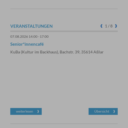
VERANSTALTUNGEN
1
/ 8
07.08.2026 14:00 - 17:00
07.08.
Senior*innencafé
Fit i
KuBa (Kultur im Backhaus), Bachstr. 39, 35614 Aßlar
KuBa 
weiterlesen
Übersicht
we