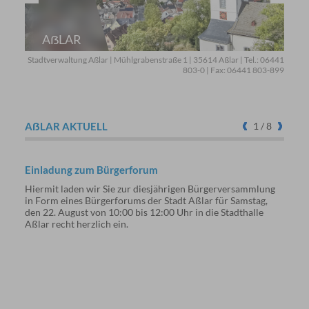
KLEIN-
ALTENSTÄDTEN
AẞLAR
WERDORF
BERGHAUSEN
BECHLINGEN
OBERLEMP
BERMOLL
Stadtverwaltung Aßlar | Mühlgrabenstraße 1 | 35614 Aßlar | Tel.: 06441
803-0 | Fax: 06441 803-899
AẞLAR AKTUELL
1
/ 8
Einladung zum Bürgerforum
Errei
Steu
Hiermit laden wir Sie zur diesjährigen Bürgerversammlung
in Form eines Bürgerforums der Stadt Aßlar für Samstag,
Am Fr
den 22. August von 10:00 bis 12:00 Uhr in die Stadthalle
Stadt
Aßlar recht herzlich ein.
Syste